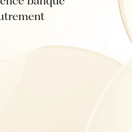
rience banque
autrement